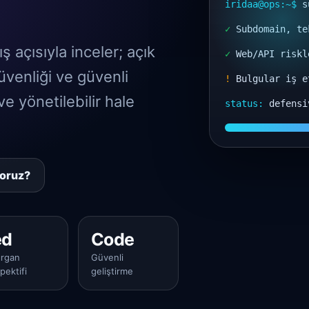
iridaa@ops:~$
su
✓
Subdomain, tek
ş açısıyla inceler; açık
✓
Web/API riskl
venliği ve güvenli
!
Bulgular iş e
ve yönetilebilir hale
status:
defensi
yoruz?
ed
Code
ırgan
Güvenli
pektifi
geliştirme