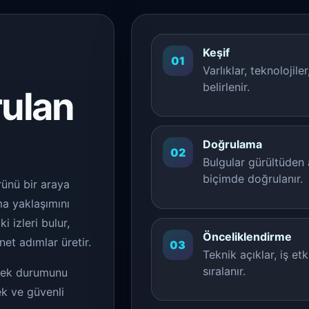
Keşif
01
Varlıklar, teknolojiler
belirlenir.
rulan
Doğrulama
02
Bulgular gürültüden a
biçimde doğrulanır.
rünü bir araya
ma yaklaşımını
i izleri bulur,
Önceliklendirme
et adımlar üretir.
03
Teknik açıklar, iş et
sıralanır.
rçek durumunu
ek ve güvenli