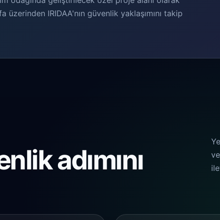
lım odağında geliştirilecek özel proje alanı olarak
a üzerinden IRIDAA'nın güvenlik yaklaşımını takip
Ye
enlik adımını
ve
il