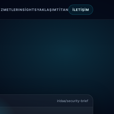
IZMETLER
INSIGHTS
YAKLAŞIM
TITAN
İLETIŞIM
iridaa/security-brief