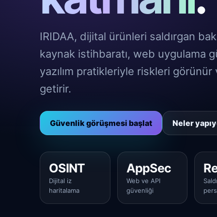
IRIDAA, dijital ürünleri saldırgan bakı
kaynak istihbaratı, web uygulama gü
yazılım pratikleriyle riskleri görünür 
getirir.
Güvenlik görüşmesi başlat
Neler yapı
OSINT
AppSec
R
Dijital iz
Web ve API
Sald
haritalama
güvenliği
pers