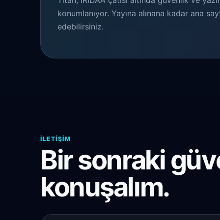
Titan, IRIDAA çatısı altında güvenlik ve yazı
konumlanıyor. Yayına alınana kadar ana sayf
edebilirsiniz.
İLETIŞIM
Bir sonraki güv
konuşalım.