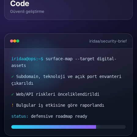
Code
Güvenli geliştirme
iridaa/security-brief
iridaa@ops:~$
surface-map --target digital-
assets
✓
Subdomain, teknoloji ve açık port envanteri
çıkarıldı
✓
Web/API riskleri önceliklendirildi
!
Bulgular iş etkisine göre raporlandı
status:
defensive roadmap ready