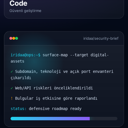
Code
Güvenli geliştirme
iridaa/security-brief
iridaa@ops:~$
surface-map --target digital-
assets
✓
Subdomain, teknoloji ve açık port envanteri
çıkarıldı
✓
Web/API riskleri önceliklendirildi
!
Bulgular iş etkisine göre raporlandı
status:
defensive roadmap ready