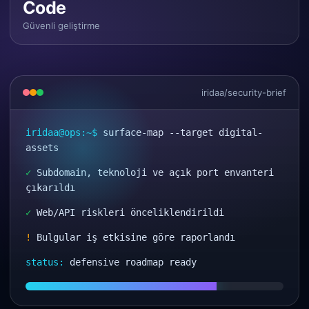
Code
Güvenli geliştirme
iridaa/security-brief
iridaa@ops:~$
surface-map --target digital-
assets
✓
Subdomain, teknoloji ve açık port envanteri
çıkarıldı
✓
Web/API riskleri önceliklendirildi
!
Bulgular iş etkisine göre raporlandı
status:
defensive roadmap ready